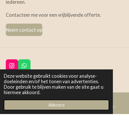
iedereen.
Contacteer me voor een vrijblijvende offerte.
Neem contact op
I
W
n
h
Deze website gebruikt cookies voor analyse-
s
a
0497 36 48 81
doeleinden en/of het tonen van advertenties.
t
t
Door gebruik te blijven maken van de site gaat u
welkom@carolienkoks.be
a
s
hiermee akkoord.
g
A
BE1001.178.966
r
p
Akkoord
a
p
E-mailadres
Instagram
WhatsApp
m
© 2024 CarolienKoks
Powered by
JouwWeb